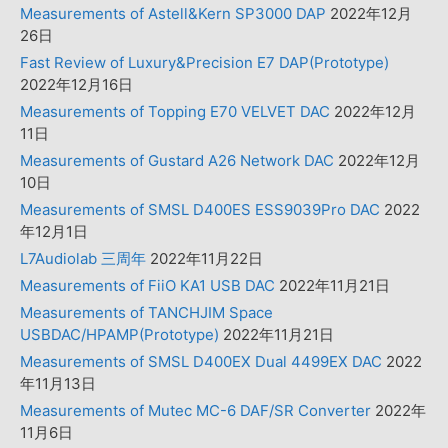
Measurements of Astell&Kern SP3000 DAP
2022年12月
26日
Fast Review of Luxury&Precision E7 DAP(Prototype)
2022年12月16日
Measurements of Topping E70 VELVET DAC
2022年12月
11日
Measurements of Gustard A26 Network DAC
2022年12月
10日
Measurements of SMSL D400ES ESS9039Pro DAC
2022
年12月1日
L7Audiolab 三周年
2022年11月22日
Measurements of FiiO KA1 USB DAC
2022年11月21日
Measurements of TANCHJIM Space
USBDAC/HPAMP(Prototype)
2022年11月21日
Measurements of SMSL D400EX Dual 4499EX DAC
2022
年11月13日
Measurements of Mutec MC-6 DAF/SR Converter
2022年
11月6日