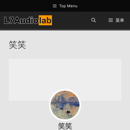
跳
Top Menu
至
内
菜单
容
笑笑
笑笑