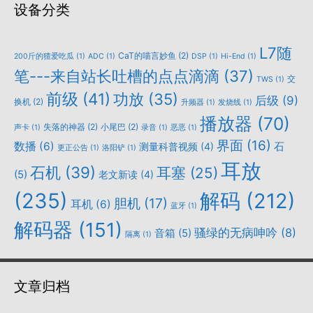
设备分类
L7随
CaT的喵言妙鱼
(2)
200斤的猹爱吃瓜
(1)
ADC
(1)
DSP
(1)
Hi-End
(1)
笔---来自站长吐槽的点点滴滴
(37)
交
TWS
(1)
前级
(41)
功放
(35)
后级
(9)
换机
(2)
升频器
(1)
发烧线
(1)
播放器
(70)
失落的神器
(2)
小尾巴
(2)
声卡
(1)
录音
(1)
恶恶
(1)
界面
(16)
数播
(6)
石
测量科普视频
(4)
更正公告
(1)
洛阳铲
(1)
耳放
石机
(39)
耳塞
(25)
(5)
老文新读
(4)
(235)
解码
(212)
胆机
(17)
耳机
(6)
蓝牙
(1)
解码器
(151)
骚绿的无病呻吟
(8)
音箱
(5)
隔离
(1)
文章归档