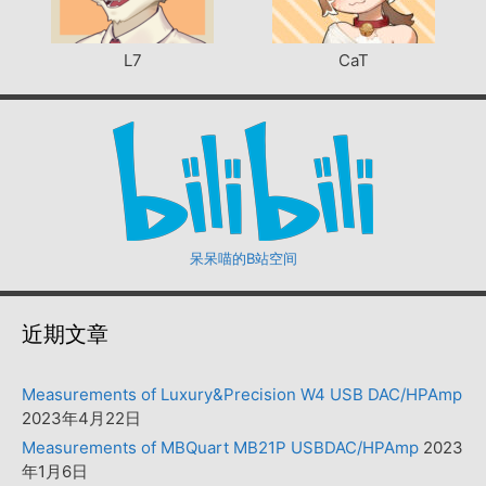
L7
CaT
呆呆喵的B站空间
近期文章
Measurements of Luxury&Precision W4 USB DAC/HPAmp
2023年4月22日
Measurements of MBQuart MB21P USBDAC/HPAmp
2023
年1月6日