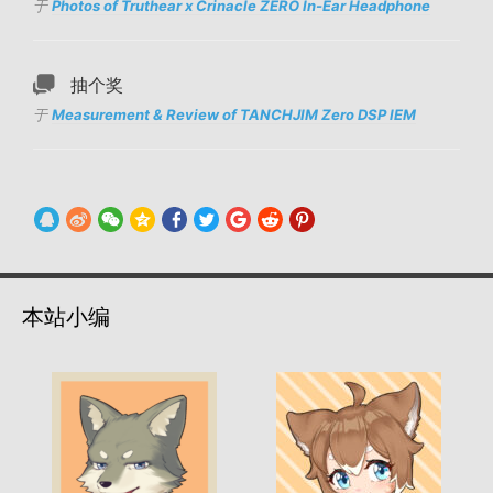
于
Photos of Truthear x Crinacle ZERO In-Ear Headphone
抽个奖
于
Measurement & Review of TANCHJIM Zero DSP IEM
本站小编