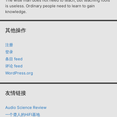
The wise man does not need to teach, but teaching fools
is useless. Ordinary people need to learn to gain
knowledge.
其他操作
注册
登录
条目 feed
评论 feed
WordPress.org
友情链接
Audio Science Review
一个聋人的HiFI基地