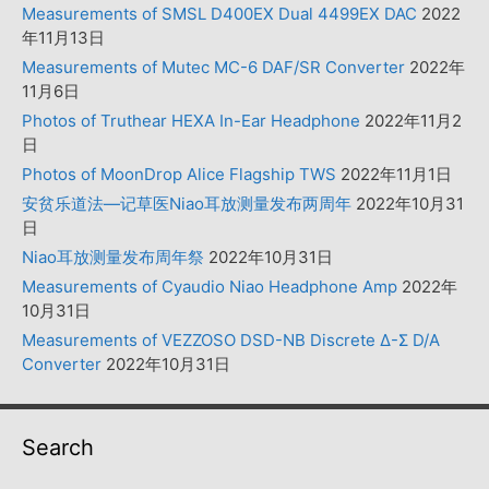
Measurements of SMSL D400EX Dual 4499EX DAC
2022
年11月13日
Measurements of Mutec MC-6 DAF/SR Converter
2022年
11月6日
Photos of Truthear HEXA In-Ear Headphone
2022年11月2
日
Photos of MoonDrop Alice Flagship TWS
2022年11月1日
安贫乐道法—记草医Niao耳放测量发布两周年
2022年10月31
日
Niao耳放测量发布周年祭
2022年10月31日
Measurements of Cyaudio Niao Headphone Amp
2022年
10月31日
Measurements of VEZZOSO DSD-NB Discrete Δ-Σ D/A
Converter
2022年10月31日
Search