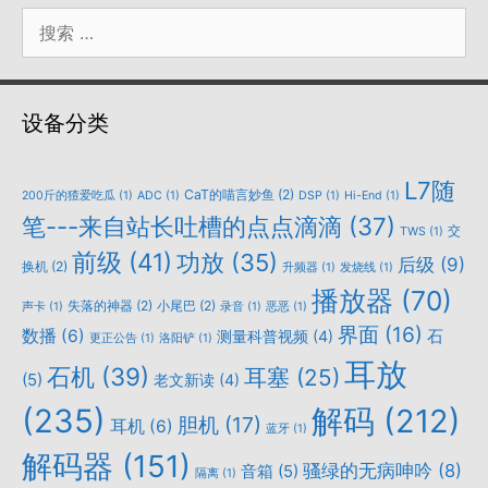
搜
索：
设备分类
L7随
CaT的喵言妙鱼
(2)
200斤的猹爱吃瓜
(1)
ADC
(1)
DSP
(1)
Hi-End
(1)
笔---来自站长吐槽的点点滴滴
(37)
交
TWS
(1)
前级
(41)
功放
(35)
后级
(9)
换机
(2)
升频器
(1)
发烧线
(1)
播放器
(70)
失落的神器
(2)
小尾巴
(2)
声卡
(1)
录音
(1)
恶恶
(1)
界面
(16)
数播
(6)
石
测量科普视频
(4)
更正公告
(1)
洛阳铲
(1)
耳放
石机
(39)
耳塞
(25)
(5)
老文新读
(4)
(235)
解码
(212)
胆机
(17)
耳机
(6)
蓝牙
(1)
解码器
(151)
骚绿的无病呻吟
(8)
音箱
(5)
隔离
(1)