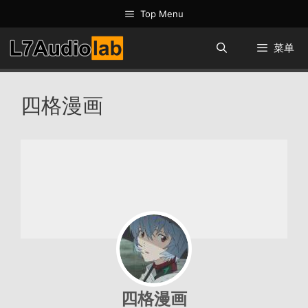
跳
Top Menu
至
内
菜单
容
四格漫画
四格漫画