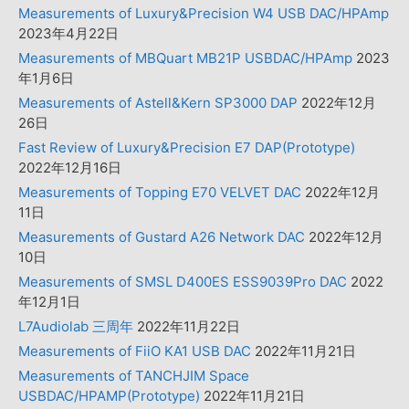
Measurements of Luxury&Precision W4 USB DAC/HPAmp
2023年4月22日
Measurements of MBQuart MB21P USBDAC/HPAmp
2023
年1月6日
Measurements of Astell&Kern SP3000 DAP
2022年12月
26日
Fast Review of Luxury&Precision E7 DAP(Prototype)
2022年12月16日
Measurements of Topping E70 VELVET DAC
2022年12月
11日
Measurements of Gustard A26 Network DAC
2022年12月
10日
Measurements of SMSL D400ES ESS9039Pro DAC
2022
年12月1日
L7Audiolab 三周年
2022年11月22日
Measurements of FiiO KA1 USB DAC
2022年11月21日
Measurements of TANCHJIM Space
USBDAC/HPAMP(Prototype)
2022年11月21日