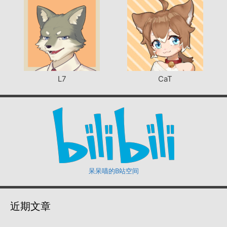
L7
CaT
呆呆喵的B站空间
近期文章