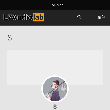
跳
Top Menu
至
内
菜单
容
S
S