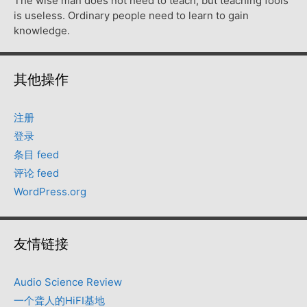
The wise man does not need to teach, but teaching fools
is useless. Ordinary people need to learn to gain
knowledge.
其他操作
注册
登录
条目 feed
评论 feed
WordPress.org
友情链接
Audio Science Review
一个聋人的HiFI基地