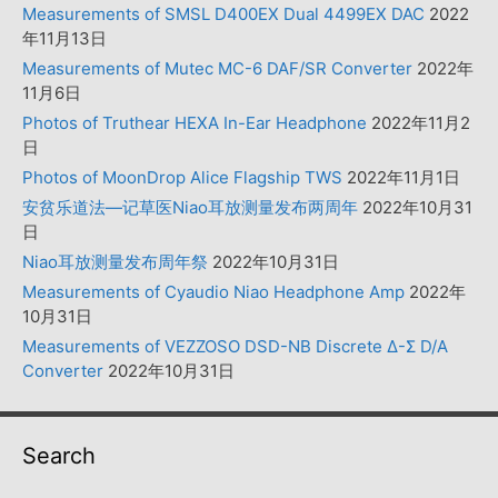
Measurements of SMSL D400EX Dual 4499EX DAC
2022
年11月13日
Measurements of Mutec MC-6 DAF/SR Converter
2022年
11月6日
Photos of Truthear HEXA In-Ear Headphone
2022年11月2
日
Photos of MoonDrop Alice Flagship TWS
2022年11月1日
安贫乐道法—记草医Niao耳放测量发布两周年
2022年10月31
日
Niao耳放测量发布周年祭
2022年10月31日
Measurements of Cyaudio Niao Headphone Amp
2022年
10月31日
Measurements of VEZZOSO DSD-NB Discrete Δ-Σ D/A
Converter
2022年10月31日
Search