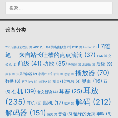
搜
索：
设备分类
L7随
CaT的喵言妙鱼
(2)
200斤的猹爱吃瓜
(1)
ADC
(1)
DSP
(1)
Hi-End
(1)
笔---来自站长吐槽的点点滴滴
(37)
交
TWS
(1)
前级
(41)
功放
(35)
后级
(9)
换机
(2)
升频器
(1)
发烧线
(1)
播放器
(70)
失落的神器
(2)
小尾巴
(2)
声卡
(1)
录音
(1)
恶恶
(1)
界面
(16)
数播
(6)
石
测量科普视频
(4)
更正公告
(1)
洛阳铲
(1)
耳放
石机
(39)
耳塞
(25)
(5)
老文新读
(4)
(235)
解码
(212)
胆机
(17)
耳机
(6)
蓝牙
(1)
解码器
(151)
骚绿的无病呻吟
(8)
音箱
(5)
隔离
(1)