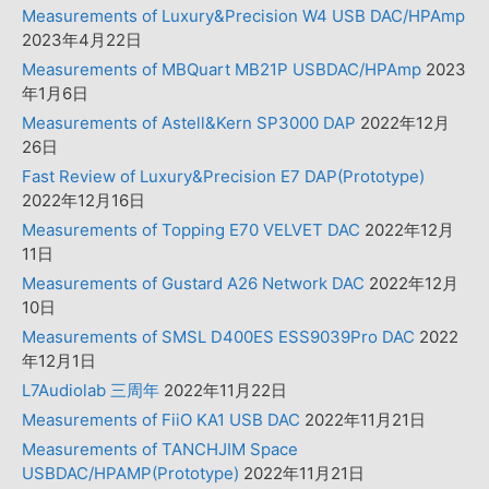
Measurements of Luxury&Precision W4 USB DAC/HPAmp
2023年4月22日
Measurements of MBQuart MB21P USBDAC/HPAmp
2023
年1月6日
Measurements of Astell&Kern SP3000 DAP
2022年12月
26日
Fast Review of Luxury&Precision E7 DAP(Prototype)
2022年12月16日
Measurements of Topping E70 VELVET DAC
2022年12月
11日
Measurements of Gustard A26 Network DAC
2022年12月
10日
Measurements of SMSL D400ES ESS9039Pro DAC
2022
年12月1日
L7Audiolab 三周年
2022年11月22日
Measurements of FiiO KA1 USB DAC
2022年11月21日
Measurements of TANCHJIM Space
USBDAC/HPAMP(Prototype)
2022年11月21日