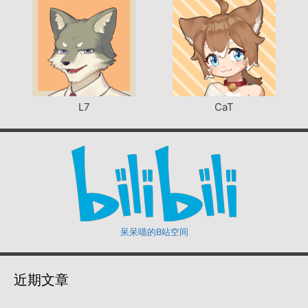
L7
CaT
呆呆喵的B站空间
近期文章