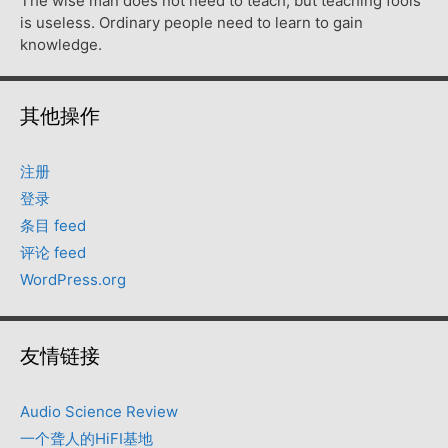
The wise man does not need to teach, but teaching fools
is useless. Ordinary people need to learn to gain
knowledge.
其他操作
注册
登录
条目 feed
评论 feed
WordPress.org
友情链接
Audio Science Review
一个聋人的HiFI基地