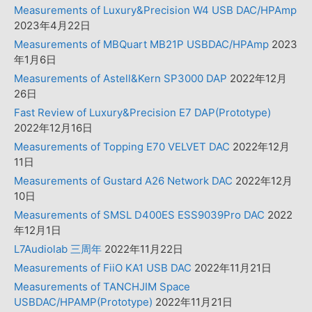
Measurements of Luxury&Precision W4 USB DAC/HPAmp
2023年4月22日
Measurements of MBQuart MB21P USBDAC/HPAmp
2023
年1月6日
Measurements of Astell&Kern SP3000 DAP
2022年12月
26日
Fast Review of Luxury&Precision E7 DAP(Prototype)
2022年12月16日
Measurements of Topping E70 VELVET DAC
2022年12月
11日
Measurements of Gustard A26 Network DAC
2022年12月
10日
Measurements of SMSL D400ES ESS9039Pro DAC
2022
年12月1日
L7Audiolab 三周年
2022年11月22日
Measurements of FiiO KA1 USB DAC
2022年11月21日
Measurements of TANCHJIM Space
USBDAC/HPAMP(Prototype)
2022年11月21日