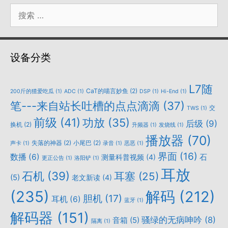
搜
索：
设备分类
L7随
CaT的喵言妙鱼
(2)
200斤的猹爱吃瓜
(1)
ADC
(1)
DSP
(1)
Hi-End
(1)
笔---来自站长吐槽的点点滴滴
(37)
交
TWS
(1)
前级
(41)
功放
(35)
后级
(9)
换机
(2)
升频器
(1)
发烧线
(1)
播放器
(70)
失落的神器
(2)
小尾巴
(2)
声卡
(1)
录音
(1)
恶恶
(1)
界面
(16)
数播
(6)
石
测量科普视频
(4)
更正公告
(1)
洛阳铲
(1)
耳放
石机
(39)
耳塞
(25)
(5)
老文新读
(4)
(235)
解码
(212)
胆机
(17)
耳机
(6)
蓝牙
(1)
解码器
(151)
骚绿的无病呻吟
(8)
音箱
(5)
隔离
(1)