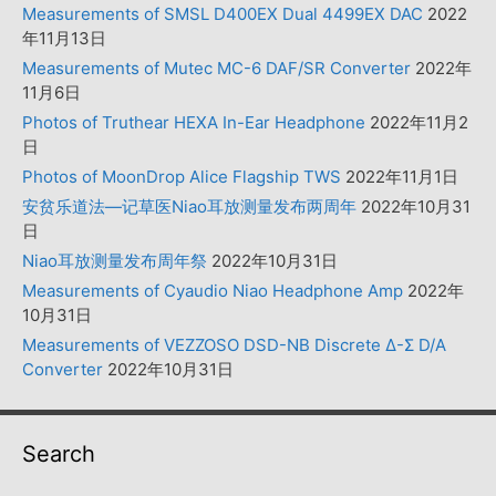
Measurements of SMSL D400EX Dual 4499EX DAC
2022
年11月13日
Measurements of Mutec MC-6 DAF/SR Converter
2022年
11月6日
Photos of Truthear HEXA In-Ear Headphone
2022年11月2
日
Photos of MoonDrop Alice Flagship TWS
2022年11月1日
安贫乐道法—记草医Niao耳放测量发布两周年
2022年10月31
日
Niao耳放测量发布周年祭
2022年10月31日
Measurements of Cyaudio Niao Headphone Amp
2022年
10月31日
Measurements of VEZZOSO DSD-NB Discrete Δ-Σ D/A
Converter
2022年10月31日
Search