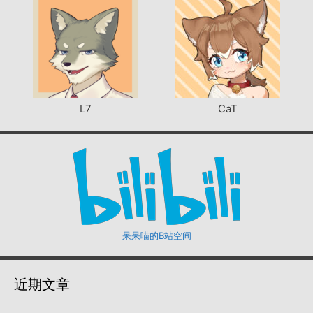
L7
CaT
呆呆喵的B站空间
近期文章