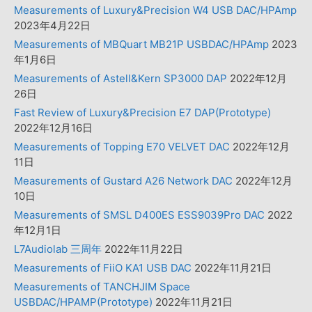
Measurements of Luxury&Precision W4 USB DAC/HPAmp
2023年4月22日
Measurements of MBQuart MB21P USBDAC/HPAmp
2023
年1月6日
Measurements of Astell&Kern SP3000 DAP
2022年12月
26日
Fast Review of Luxury&Precision E7 DAP(Prototype)
2022年12月16日
Measurements of Topping E70 VELVET DAC
2022年12月
11日
Measurements of Gustard A26 Network DAC
2022年12月
10日
Measurements of SMSL D400ES ESS9039Pro DAC
2022
年12月1日
L7Audiolab 三周年
2022年11月22日
Measurements of FiiO KA1 USB DAC
2022年11月21日
Measurements of TANCHJIM Space
USBDAC/HPAMP(Prototype)
2022年11月21日