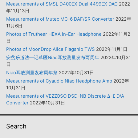
Measurements of SMSL D400EX Dual 4499EX DAC
2022
年11月13日
Measurements of Mutec MC-6 DAF/SR Converter
2022年
11月6日
Photos of Truthear HEXA In-Ear Headphone
2022年11月2
日
Photos of MoonDrop Alice Flagship TWS
2022年11月1日
安贫乐道法—记草医Niao耳放测量发布两周年
2022年10月31
日
Niao耳放测量发布周年祭
2022年10月31日
Measurements of Cyaudio Niao Headphone Amp
2022年
10月31日
Measurements of VEZZOSO DSD-NB Discrete Δ-Σ D/A
Converter
2022年10月31日
Search