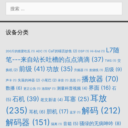
搜
索：
设备分类
L7随
CaT的喵言妙鱼
(2)
200斤的猹爱吃瓜
(1)
ADC
(1)
DSP
(1)
Hi-End
(1)
笔---来自站长吐槽的点点滴滴
(37)
交
TWS
(1)
前级
(41)
功放
(35)
后级
(9)
换机
(2)
升频器
(1)
发烧线
(1)
播放器
(70)
失落的神器
(2)
小尾巴
(2)
声卡
(1)
录音
(1)
恶恶
(1)
界面
(16)
数播
(6)
石
测量科普视频
(4)
更正公告
(1)
洛阳铲
(1)
耳放
石机
(39)
耳塞
(25)
(5)
老文新读
(4)
(235)
解码
(212)
胆机
(17)
耳机
(6)
蓝牙
(1)
解码器
(151)
骚绿的无病呻吟
(8)
音箱
(5)
隔离
(1)