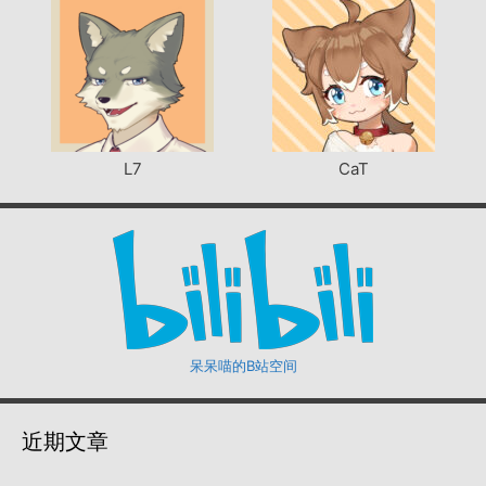
L7
CaT
呆呆喵的B站空间
近期文章