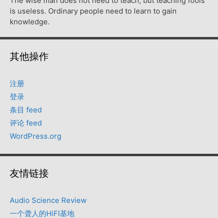
The wise man does not need to teach, but teaching fools
is useless. Ordinary people need to learn to gain
knowledge.
其他操作
注册
登录
条目 feed
评论 feed
WordPress.org
友情链接
Audio Science Review
一个聋人的HiFI基地