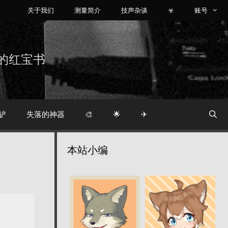
关于我们
测量简介
技声杂谈
☣
账号
烧友的红宝书
铲
失落的神器
🎨
🌟
✈
本站小编