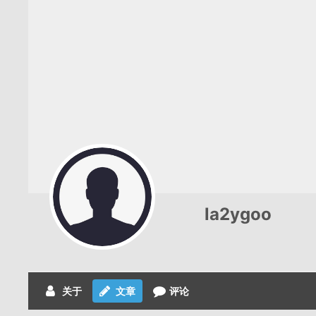
la2ygoo
关于
文章
评论