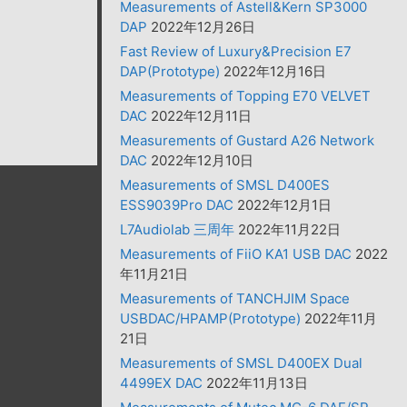
Measurements of Astell&Kern SP3000
DAP
2022年12月26日
Fast Review of Luxury&Precision E7
DAP(Prototype)
2022年12月16日
Measurements of Topping E70 VELVET
DAC
2022年12月11日
Measurements of Gustard A26 Network
DAC
2022年12月10日
Measurements of SMSL D400ES
ESS9039Pro DAC
2022年12月1日
L7Audiolab 三周年
2022年11月22日
Measurements of FiiO KA1 USB DAC
2022
年11月21日
Measurements of TANCHJIM Space
USBDAC/HPAMP(Prototype)
2022年11月
21日
Measurements of SMSL D400EX Dual
4499EX DAC
2022年11月13日