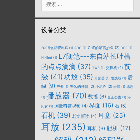
索：
设备分类
CaT的喵言妙鱼
(2)
200斤的猹爱吃瓜
(1)
ADC
(1)
DSP
(1)
L7随笔---来自站长吐槽
Hi-End
(1)
的点点滴滴
(37)
前
交换机
(2)
TWS
(1)
级
(41)
功放
(35)
后
升频器
(1)
发烧线
(1)
级
(9)
失落的神器
(2)
小尾巴
(2)
声卡
(1)
录音
(1)
恶恶
播放器
(70)
数播
(6)
(1)
更正公告
(1)
洛
界面
(16)
石
(5)
测量科普视频
(4)
阳铲
(1)
石机
(39)
耳塞
(25)
老文新读
(4)
耳放
(235)
胆机
(17)
耳机
(6)