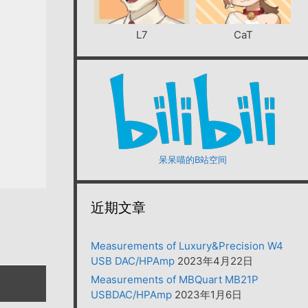
L7
CaT
呆呆喵的B站空间
近期文章
Measurements of Luxury&Precision W4
USB DAC/HPAmp
2023年4月22日
Measurements of MBQuart MB21P
USBDAC/HPAmp
2023年1月6日