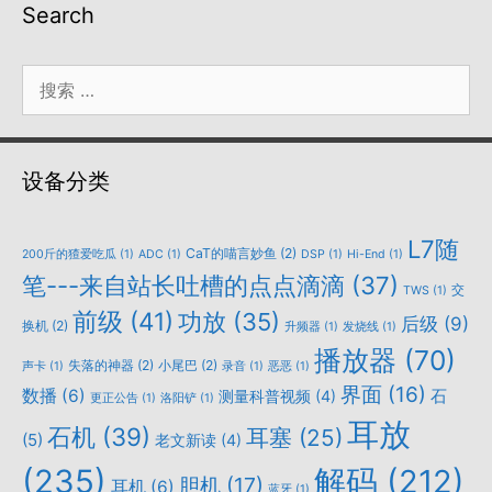
Search
搜
索：
设备分类
L7随
CaT的喵言妙鱼
(2)
200斤的猹爱吃瓜
(1)
ADC
(1)
DSP
(1)
Hi-End
(1)
笔---来自站长吐槽的点点滴滴
(37)
交
TWS
(1)
前级
(41)
功放
(35)
后级
(9)
换机
(2)
升频器
(1)
发烧线
(1)
播放器
(70)
失落的神器
(2)
小尾巴
(2)
声卡
(1)
录音
(1)
恶恶
(1)
界面
(16)
数播
(6)
石
测量科普视频
(4)
更正公告
(1)
洛阳铲
(1)
耳放
石机
(39)
耳塞
(25)
(5)
老文新读
(4)
(235)
解码
(212)
胆机
(17)
耳机
(6)
蓝牙
(1)