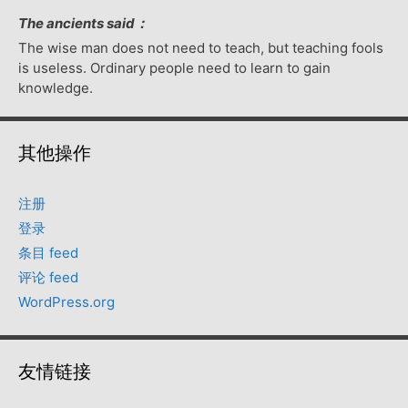
The ancients said：
The wise man does not need to teach, but teaching fools
is useless. Ordinary people need to learn to gain
knowledge.
其他操作
注册
登录
条目 feed
评论 feed
WordPress.org
友情链接