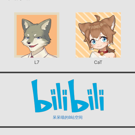
L7
CaT
呆呆喵的B站空间