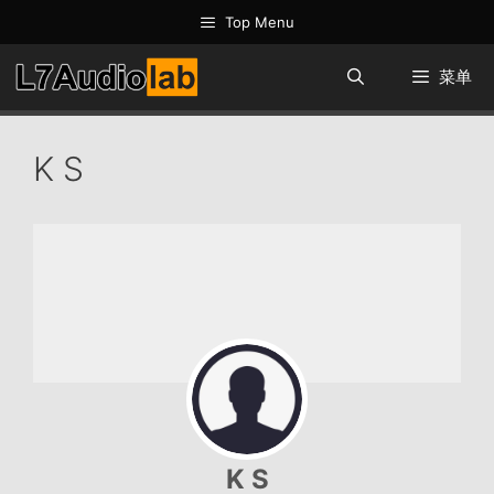
跳
Top Menu
至
内
菜单
容
K S
K S