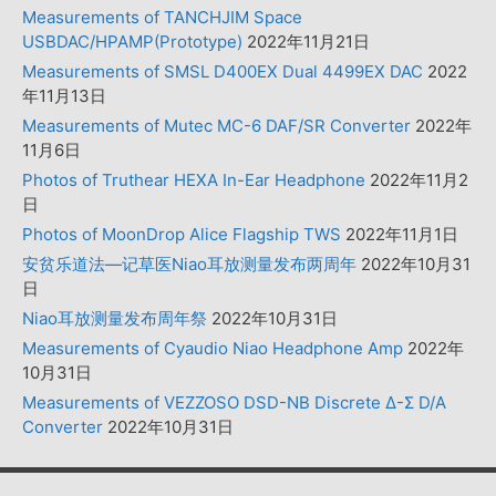
Measurements of TANCHJIM Space
USBDAC/HPAMP(Prototype)
2022年11月21日
Measurements of SMSL D400EX Dual 4499EX DAC
2022
年11月13日
Measurements of Mutec MC-6 DAF/SR Converter
2022年
11月6日
Photos of Truthear HEXA In-Ear Headphone
2022年11月2
日
Photos of MoonDrop Alice Flagship TWS
2022年11月1日
安贫乐道法—记草医Niao耳放测量发布两周年
2022年10月31
日
Niao耳放测量发布周年祭
2022年10月31日
Measurements of Cyaudio Niao Headphone Amp
2022年
10月31日
Measurements of VEZZOSO DSD-NB Discrete Δ-Σ D/A
Converter
2022年10月31日