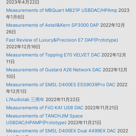
2023年4月22日
Measurements of MBQuart MB21P USBDAC/HPAmp
2023
年1月6日
Measurements of Astell&Kern SP3000 DAP
2022年12月
26日
Fast Review of Luxury&Precision E7 DAP(Prototype)
2022年12月16日
Measurements of Topping E70 VELVET DAC
2022年12月
11日
Measurements of Gustard A26 Network DAC
2022年12月
10日
Measurements of SMSL D400ES ESS9039Pro DAC
2022
年12月1日
L7Audiolab 三周年
2022年11月22日
Measurements of FiiO KA1 USB DAC
2022年11月21日
Measurements of TANCHJIM Space
USBDAC/HPAMP(Prototype)
2022年11月21日
Measurements of SMSL D400EX Dual 4499EX DAC
2022