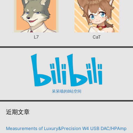
L7
CaT
呆呆喵的B站空间
近期文章
Measurements of Luxury&Precision W4 USB DAC/HPAmp