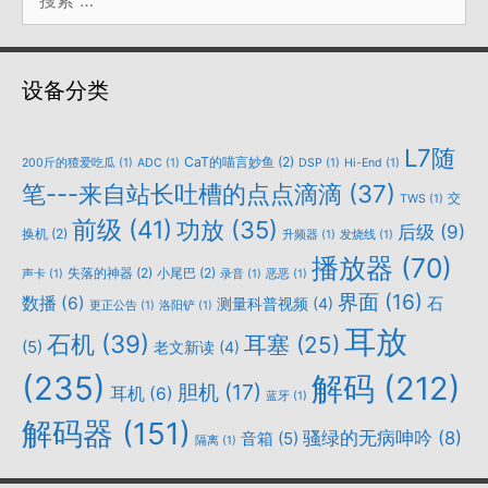
索：
设备分类
L7随
CaT的喵言妙鱼
(2)
200斤的猹爱吃瓜
(1)
ADC
(1)
DSP
(1)
Hi-End
(1)
笔---来自站长吐槽的点点滴滴
(37)
交
TWS
(1)
前级
(41)
功放
(35)
后级
(9)
换机
(2)
升频器
(1)
发烧线
(1)
播放器
(70)
失落的神器
(2)
小尾巴
(2)
声卡
(1)
录音
(1)
恶恶
(1)
界面
(16)
数播
(6)
石
测量科普视频
(4)
更正公告
(1)
洛阳铲
(1)
耳放
石机
(39)
耳塞
(25)
(5)
老文新读
(4)
(235)
解码
(212)
胆机
(17)
耳机
(6)
蓝牙
(1)
解码器
(151)
骚绿的无病呻吟
(8)
音箱
(5)
隔离
(1)