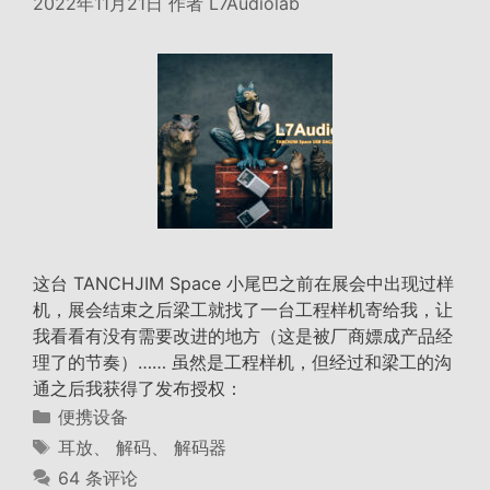
2022年11月21日
作者
L7Audiolab
这台 TANCHJIM Space 小尾巴之前在展会中出现过样
机，展会结束之后梁工就找了一台工程样机寄给我，让
我看看有没有需要改进的地方（这是被厂商嫖成产品经
理了的节奏）…… 虽然是工程样机，但经过和梁工的沟
通之后我获得了发布授权：
分
便携设备
类
标
耳放
、
解码
、
解码器
签
64 条评论