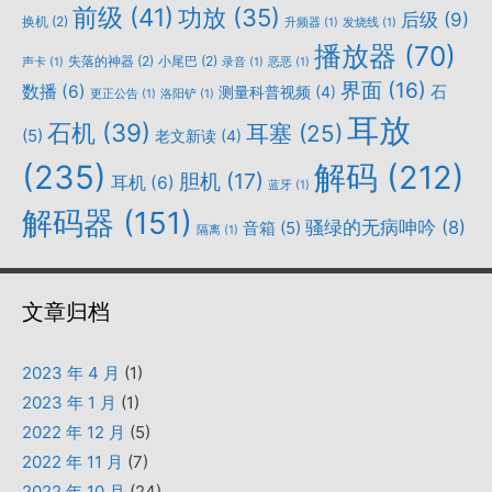
前级
(41)
功放
(35)
后级
(9)
换机
(2)
升频器
(1)
发烧线
(1)
播放器
(70)
失落的神器
(2)
小尾巴
(2)
声卡
(1)
录音
(1)
恶恶
(1)
界面
(16)
数播
(6)
石
测量科普视频
(4)
更正公告
(1)
洛阳铲
(1)
耳放
石机
(39)
耳塞
(25)
(5)
老文新读
(4)
(235)
解码
(212)
胆机
(17)
耳机
(6)
蓝牙
(1)
解码器
(151)
骚绿的无病呻吟
(8)
音箱
(5)
隔离
(1)
文章归档
2023 年 4 月
(1)
2023 年 1 月
(1)
2022 年 12 月
(5)
2022 年 11 月
(7)
2022 年 10 月
(24)