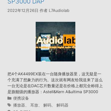
SP3000 DAP
2022年12月26日
作者
L7Audiolab
把4个AK4499EX装在一台随身播放器里，这无疑是一
个充满了想象力的行为。这次就有网友给我送来了这么
一台无论是在DAC芯片数量还是在价格上都完全称得上
是旗舰级的播放器：Astell&Kern A&ultima SP3000
分
便携设备
类
标
播放器
、
耳放
、
解码
、
解码器
签