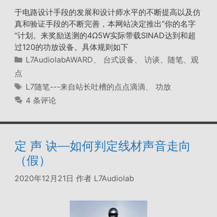
于电路设计手段的发展和设计师水平的不断提高以及仿
真和验证手段的不断完善，本网站决定推出”你的名字
“计划。来奖励送测的4Ω5W实际带载SINAD达到和超
过120的功放设备。具体规则如下
分
L7AudiolabAWARD
、
台式设备
、
访谈、随笔、观
类
点
标
L7随笔---来自站长吐槽的点点滴滴
、
功放
签
4 条评论
定 声 诀—如何判定线材声音走向
（假）
2020年12月21日
作者
L7Audiolab