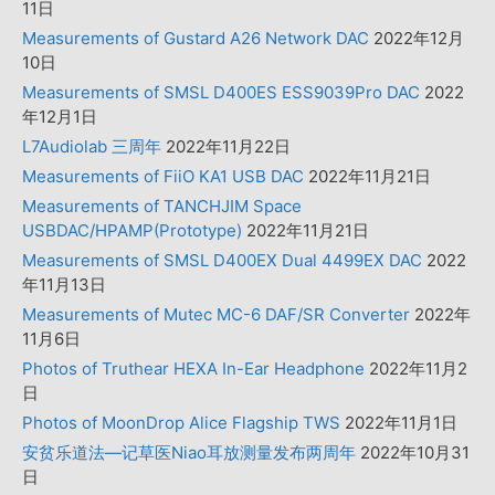
11日
Measurements of Gustard A26 Network DAC
2022年12月
10日
Measurements of SMSL D400ES ESS9039Pro DAC
2022
年12月1日
L7Audiolab 三周年
2022年11月22日
Measurements of FiiO KA1 USB DAC
2022年11月21日
Measurements of TANCHJIM Space
USBDAC/HPAMP(Prototype)
2022年11月21日
Measurements of SMSL D400EX Dual 4499EX DAC
2022
年11月13日
Measurements of Mutec MC-6 DAF/SR Converter
2022年
11月6日
Photos of Truthear HEXA In-Ear Headphone
2022年11月2
日
Photos of MoonDrop Alice Flagship TWS
2022年11月1日
安贫乐道法—记草医Niao耳放测量发布两周年
2022年10月31
日