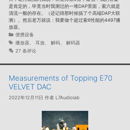
是肯定的，毕竟当时我测过的一堆DAP里面，索六就是
清流一般的存在。（还记得那时候搞了个高端DAP大联
测）。然后老万就说：我要做个超过索6性能的4497播
放器。
分
便携设备
类
标
播放器
、
耳放
、
解码
、
解码器
签
27 条评论
Measurements of Topping E70
VELVET DAC
2022年12月11日
作者
L7Audiolab