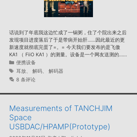
话说到了年底我这边忙成了一锅粥，住了个院出来之后
发现项目进度落后了于是带病开始肝……因此最近的更
新速度就彻底完蛋了=。= 今天我们要发布的是飞傲
KA1 （ FiiO KA1 ）的测量。设备是一个网友送测的……
分
便携设备
类
标
耳放
、
解码
、
解码器
签
8 条评论
Measurements of TANCHJIM
Space
USBDAC/HPAMP(Prototype)