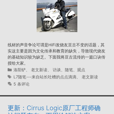
线材的声音争论可谓是HiFi发烧友亘古不变的话题，其
实这主要是因为文化传承和教育的缺失，导致现代烧友
的基础知识较为缺乏。下面我将亘古流传的一篇口诀传
授给大家。
分
洛阳铲
、
老文新读
、
访谈、随笔、观点
类
标
L7随笔---来自站长吐槽的点点滴滴
、
老文新读
签
5 条评论
更新：Cirrus Logic原厂工程师确