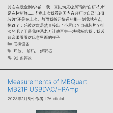
其实在我拿到W4前，我一直以为乐彼所谓的“自研芯片”
是在树新蜂……毕竟上次我看到国内音频厂吹自己“自研
芯片”还是在上次。然而我拆开快递的那一刻我就有点
惊讶了：乐彼这次居然直接出了小尾巴？自研芯片？扯
淡的吧？于是我联系老万让他再寄一块裸板给我，我必
须亲眼看看这玩意里面的样子
分
便携设备
类
标
耳放
、
解码
、
解码器
签
92 条评论
Measurements of MBQuart
MB21P USBDAC/HPAmp
2023年1月6日
作者
L7Audiolab