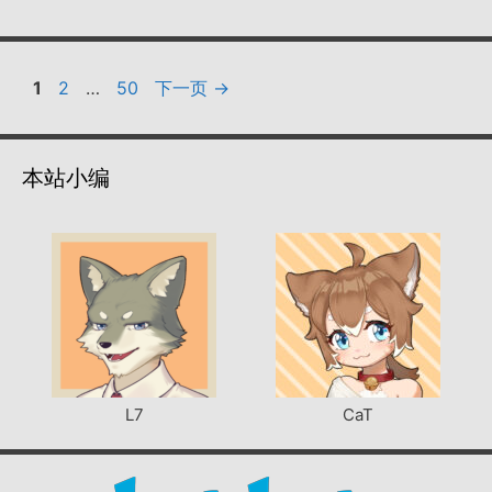
页
页
页
1
2
…
50
下一页
→
面
面
面
本站小编
L7
CaT