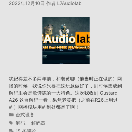
2022年12月10日
作者
L7Audiolab
犹记得差不多两年前，和老黄聊（他当时正在做的）网
播的时候，我说你只要把这玩意做好了，到时候集成到
解码里会是歌诗德的一大特色。这次我收到 Gustard
A26 这台解码一看，果然老黄把（之前在R26上用过
的）网播模块用的到处都是了啊！
分
台式设备
类
标
解码
、
解码器
签
15 条评论