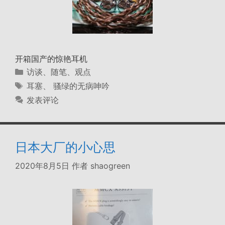
开箱国产的惊艳耳机
分
访谈、随笔、观点
类
标
耳塞
、
骚绿的无病呻吟
签
发表评论
日本大厂的小心思
2020年8月5日
作者
shaogreen