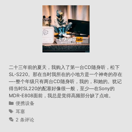
二十三年前的夏天，我购入了第一台CD随身听，松下
SL-S220。那在当时我所在的小地方是一个神奇的存在
—-整个年级只有两台CD随身听，我的，和她的。犹记
得当时SL220的配塞好像很一般，至少—在Sony的
MDR-E808面前，我总是觉得高频部分缺了点啥。
分
便携设备
类
标
耳塞
签
2 条评论