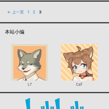
页
页
页
←
上一页
1
2
3
面
面
面
本站小编
L7
CaT