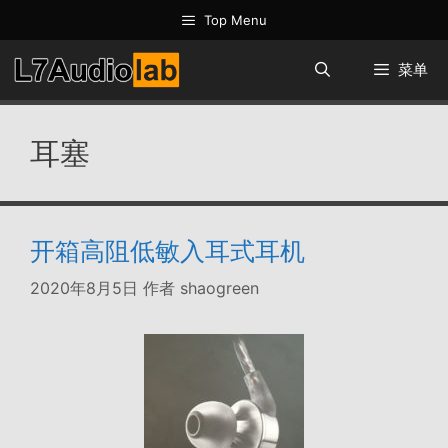
跳
Top Menu
至
内
菜单
容
耳塞
开箱高阻低敏入耳式耳机
2020年8月5日
作者
shaogreen