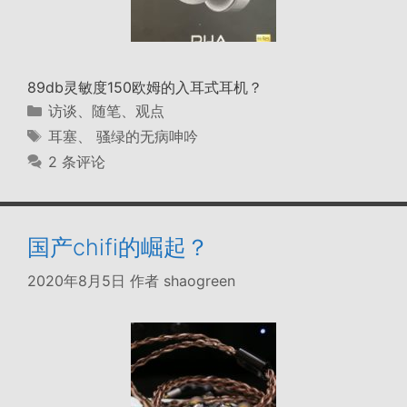
89db灵敏度150欧姆的入耳式耳机？
分
访谈、随笔、观点
类
标
耳塞
、
骚绿的无病呻吟
签
2 条评论
国产chifi的崛起？
2020年8月5日
作者
shaogreen