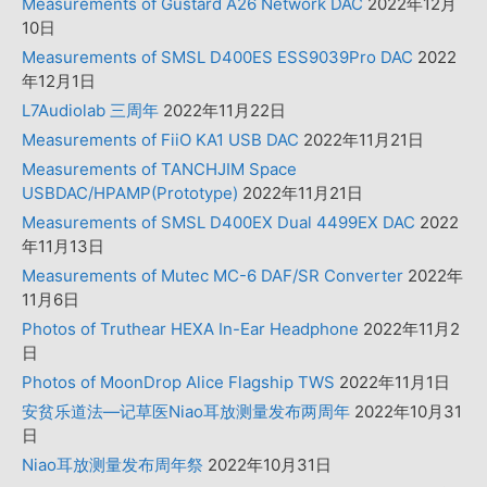
Measurements of Gustard A26 Network DAC
2022年12月
10日
Measurements of SMSL D400ES ESS9039Pro DAC
2022
年12月1日
L7Audiolab 三周年
2022年11月22日
Measurements of FiiO KA1 USB DAC
2022年11月21日
Measurements of TANCHJIM Space
USBDAC/HPAMP(Prototype)
2022年11月21日
Measurements of SMSL D400EX Dual 4499EX DAC
2022
年11月13日
Measurements of Mutec MC-6 DAF/SR Converter
2022年
11月6日
Photos of Truthear HEXA In-Ear Headphone
2022年11月2
日
Photos of MoonDrop Alice Flagship TWS
2022年11月1日
安贫乐道法—记草医Niao耳放测量发布两周年
2022年10月31
日
Niao耳放测量发布周年祭
2022年10月31日