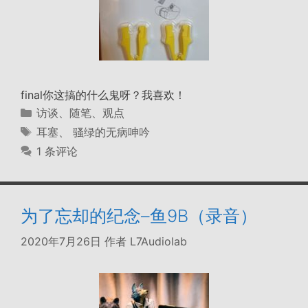
final你这搞的什么鬼呀？我喜欢！
分
访谈、随笔、观点
类
标
耳塞
、
骚绿的无病呻吟
签
1 条评论
为了忘却的纪念–鱼9B（录音）
2020年7月26日
作者
L7Audiolab