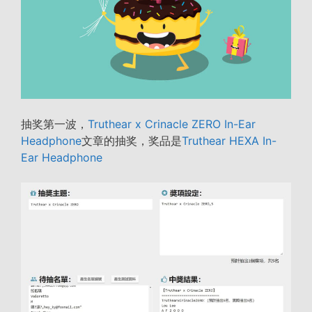
抽奖第一波，
Truthear x Crinacle ZERO In-Ear
Headphone
文章的抽奖，奖品是
Truthear HEXA In-
Ear Headphone