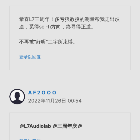
恭喜L7三周年！多亏狼教授的测量帮我走出歧
途，觅得sci-fi方向，终寻得正道。
不再被“好听”二字所束缚。
登录以回复
A F 2 O O O
2022年11月26日 00:54
🎉L7Audiolab 🎉三周年庆🎉