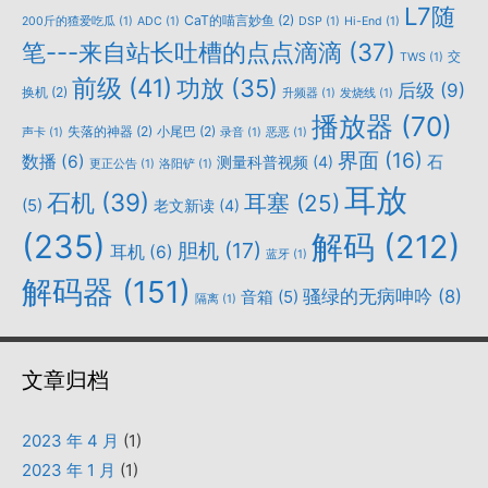
L7随
CaT的喵言妙鱼
(2)
200斤的猹爱吃瓜
(1)
ADC
(1)
DSP
(1)
Hi-End
(1)
笔---来自站长吐槽的点点滴滴
(37)
交
TWS
(1)
前级
(41)
功放
(35)
后级
(9)
换机
(2)
升频器
(1)
发烧线
(1)
播放器
(70)
失落的神器
(2)
小尾巴
(2)
声卡
(1)
录音
(1)
恶恶
(1)
界面
(16)
数播
(6)
石
测量科普视频
(4)
更正公告
(1)
洛阳铲
(1)
耳放
石机
(39)
耳塞
(25)
(5)
老文新读
(4)
(235)
解码
(212)
胆机
(17)
耳机
(6)
蓝牙
(1)
解码器
(151)
骚绿的无病呻吟
(8)
音箱
(5)
隔离
(1)
文章归档
2023 年 4 月
(1)
2023 年 1 月
(1)