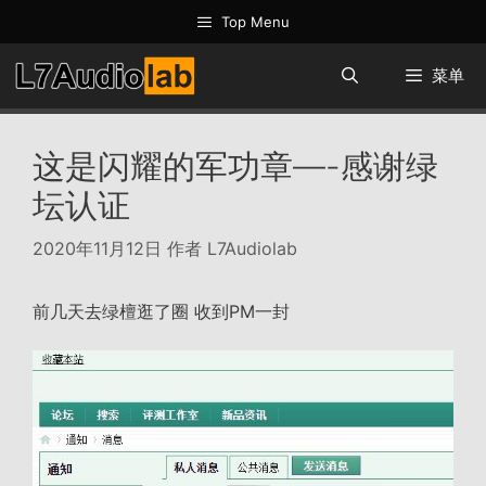
跳
Top Menu
至
内
菜单
容
这是闪耀的军功章—-感谢绿
坛认证
2020年11月12日
作者
L7Audiolab
前几天去绿檀逛了圈 收到PM一封