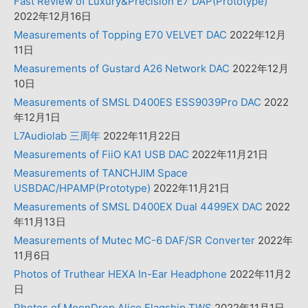
Fast Review of Luxury&Precision E7 DAP(Prototype)
2022年12月16日
Measurements of Topping E70 VELVET DAC
2022年12月
11日
Measurements of Gustard A26 Network DAC
2022年12月
10日
Measurements of SMSL D400ES ESS9039Pro DAC
2022
年12月1日
L7Audiolab 三周年
2022年11月22日
Measurements of FiiO KA1 USB DAC
2022年11月21日
Measurements of TANCHJIM Space
USBDAC/HPAMP(Prototype)
2022年11月21日
Measurements of SMSL D400EX Dual 4499EX DAC
2022
年11月13日
Measurements of Mutec MC-6 DAF/SR Converter
2022年
11月6日
Photos of Truthear HEXA In-Ear Headphone
2022年11月2
日
Photos of MoonDrop Alice Flagship TWS
2022年11月1日