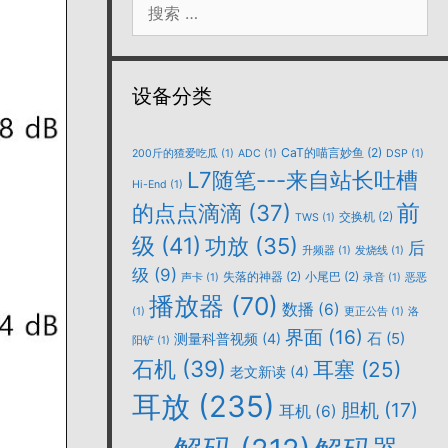
索：
设备分类
CaT的喵言妙鱼
(2)
200斤的猹爱吃瓜
(1)
ADC
(1)
DSP
(1)
L7随笔---来自站长吐槽
Hi-End
(1)
的点点滴滴
(37)
前
交换机
(2)
TWS
(1)
级
(41)
功放
(35)
后
升频器
(1)
发烧线
(1)
级
(9)
失落的神器
(2)
小尾巴
(2)
声卡
(1)
录音
(1)
恶恶
播放器
(70)
数播
(6)
(1)
更正公告
(1)
洛
界面
(16)
石
(5)
测量科普视频
(4)
阳铲
(1)
石机
(39)
耳塞
(25)
老文新读
(4)
耳放
(235)
胆机
(17)
耳机
(6)