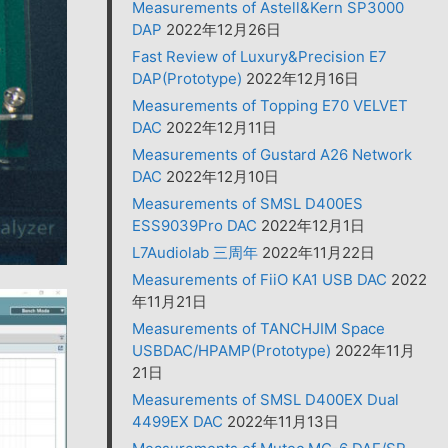
Measurements of Astell&Kern SP3000
DAP
2022年12月26日
Fast Review of Luxury&Precision E7
DAP(Prototype)
2022年12月16日
Measurements of Topping E70 VELVET
DAC
2022年12月11日
Measurements of Gustard A26 Network
DAC
2022年12月10日
Measurements of SMSL D400ES
ESS9039Pro DAC
2022年12月1日
L7Audiolab 三周年
2022年11月22日
Measurements of FiiO KA1 USB DAC
2022
年11月21日
Measurements of TANCHJIM Space
USBDAC/HPAMP(Prototype)
2022年11月
21日
Measurements of SMSL D400EX Dual
4499EX DAC
2022年11月13日