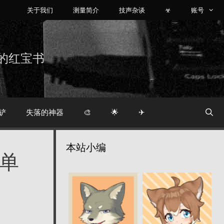
关于我们
测量简介
技声杂谈
☣
账号
烧友的红宝书
铲
失落的神器
🎨
🌟
✈
本站小编
简单