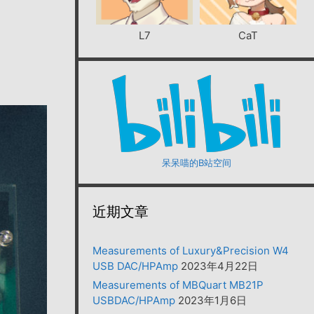
L7
CaT
呆呆喵的B站空间
近期文章
Measurements of Luxury&Precision W4
USB DAC/HPAmp
2023年4月22日
Measurements of MBQuart MB21P
USBDAC/HPAmp
2023年1月6日