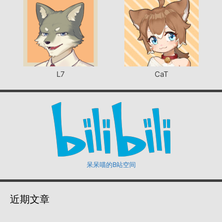
L7
CaT
呆呆喵的B站空间
近期文章