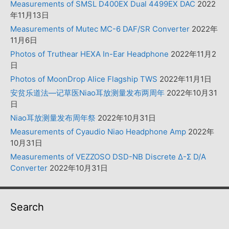
Measurements of SMSL D400EX Dual 4499EX DAC
2022
年11月13日
Measurements of Mutec MC-6 DAF/SR Converter
2022年
11月6日
Photos of Truthear HEXA In-Ear Headphone
2022年11月2
日
Photos of MoonDrop Alice Flagship TWS
2022年11月1日
安贫乐道法—记草医Niao耳放测量发布两周年
2022年10月31
日
Niao耳放测量发布周年祭
2022年10月31日
Measurements of Cyaudio Niao Headphone Amp
2022年
10月31日
Measurements of VEZZOSO DSD-NB Discrete Δ-Σ D/A
Converter
2022年10月31日
Search