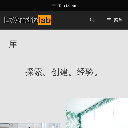
跳
Top Menu
至
内
菜单
容
库
探索。创建。经验。