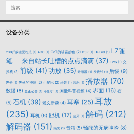
搜
索：
设备分类
L7随
CaT的喵言妙鱼
(2)
200斤的猹爱吃瓜
(1)
ADC
(1)
DSP
(1)
Hi-End
(1)
笔---来自站长吐槽的点点滴滴
(37)
交
TWS
(1)
前级
(41)
功放
(35)
后级
(9)
换机
(2)
升频器
(1)
发烧线
(1)
播放器
(70)
失落的神器
(2)
小尾巴
(2)
声卡
(1)
录音
(1)
恶恶
(1)
界面
(16)
数播
(6)
石
测量科普视频
(4)
更正公告
(1)
洛阳铲
(1)
耳放
石机
(39)
耳塞
(25)
(5)
老文新读
(4)
(235)
解码
(212)
胆机
(17)
耳机
(6)
蓝牙
(1)
解码器
(151)
骚绿的无病呻吟
(8)
音箱
(5)
隔离
(1)