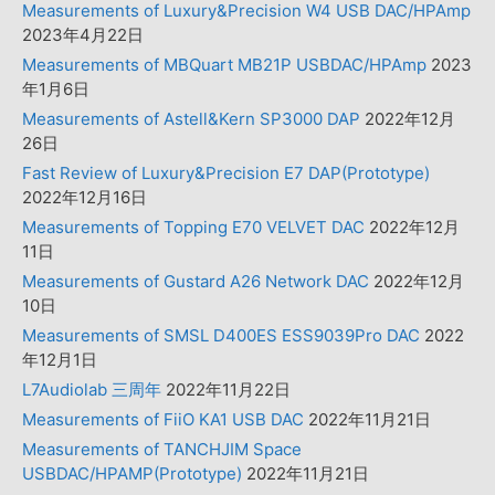
Measurements of Luxury&Precision W4 USB DAC/HPAmp
2023年4月22日
Measurements of MBQuart MB21P USBDAC/HPAmp
2023
年1月6日
Measurements of Astell&Kern SP3000 DAP
2022年12月
26日
Fast Review of Luxury&Precision E7 DAP(Prototype)
2022年12月16日
Measurements of Topping E70 VELVET DAC
2022年12月
11日
Measurements of Gustard A26 Network DAC
2022年12月
10日
Measurements of SMSL D400ES ESS9039Pro DAC
2022
年12月1日
L7Audiolab 三周年
2022年11月22日
Measurements of FiiO KA1 USB DAC
2022年11月21日
Measurements of TANCHJIM Space
USBDAC/HPAMP(Prototype)
2022年11月21日