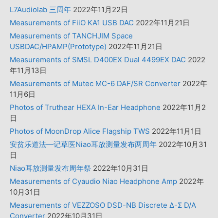
L7Audiolab 三周年
2022年11月22日
Measurements of FiiO KA1 USB DAC
2022年11月21日
Measurements of TANCHJIM Space
USBDAC/HPAMP(Prototype)
2022年11月21日
Measurements of SMSL D400EX Dual 4499EX DAC
2022
年11月13日
Measurements of Mutec MC-6 DAF/SR Converter
2022年
11月6日
Photos of Truthear HEXA In-Ear Headphone
2022年11月2
日
Photos of MoonDrop Alice Flagship TWS
2022年11月1日
安贫乐道法—记草医Niao耳放测量发布两周年
2022年10月31
日
Niao耳放测量发布周年祭
2022年10月31日
Measurements of Cyaudio Niao Headphone Amp
2022年
10月31日
Measurements of VEZZOSO DSD-NB Discrete Δ-Σ D/A
Converter
2022年10月31日