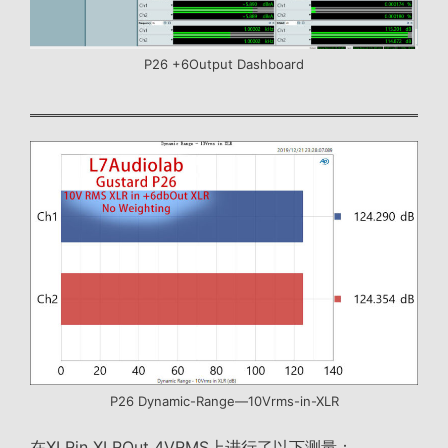
P26 +6Output Dashboard
P26 Dynamic-Range—10Vrms-in-XLR
在XLRin XLROut 4VRMS上进行了以下测量：