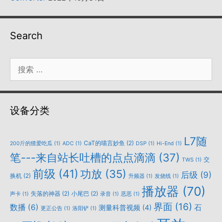
Search
搜
索：
设备分类
L7随
CaT的喵言妙鱼
(2)
200斤的猹爱吃瓜
(1)
ADC
(1)
DSP
(1)
Hi-End
(1)
笔---来自站长吐槽的点点滴滴
(37)
交
TWS
(1)
前级
(41)
功放
(35)
后级
(9)
换机
(2)
升频器
(1)
发烧线
(1)
播放器
(70)
失落的神器
(2)
小尾巴
(2)
声卡
(1)
录音
(1)
恶恶
(1)
界面
(16)
数播
(6)
石
测量科普视频
(4)
更正公告
(1)
洛阳铲
(1)