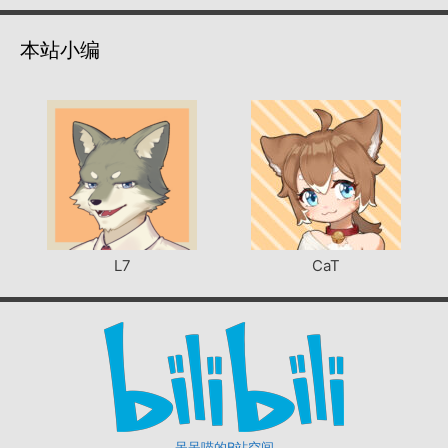
本站小编
L7
CaT
呆呆喵的B站空间