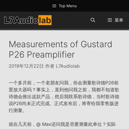
跳
Top Menu
至
内
菜单
容
Measurements of Gustard
P26 Preamplifier
2019年12月22日
作者
L7Audiolab
一个多月前，一个老朋友问我，你会测量歌诗德P26前
置放大器吗？事实上，直到他问我之前，我都不知道歌
诗德会推出这款产品，然后我联系歌诗德，当时歌诗德
说P26尚未正式完成。正式发布后，将寄给我零售版进
行测量。
就在几天前，@ Max还问我是否要测量此单位？实际