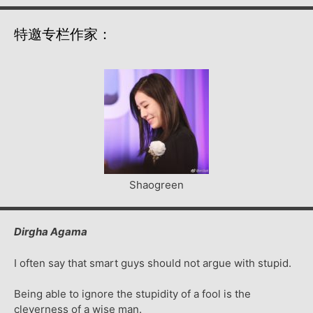
特邀专栏作家：
Shaogreen
Dirgha Agama
I often say that smart guys should not argue with stupid.
Being able to ignore the stupidity of a fool is the
cleverness of a wise man.