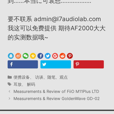
到……本当に可哀想………………
要不联系 admin@l7audiolab.com
我这可以免费提供 期待AF2000大大
的实测数据哦~
分
便携设备
、
访谈、随笔、观点
类
标
耳放
、
解码
签
Measurements & Review of FiiO M11Plus LTD
Measurements & Review GoldenWave GD-02