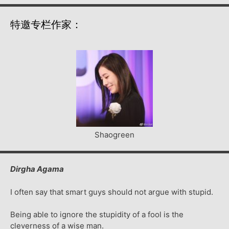
特邀专栏作家：
Shaogreen
Dirgha Agama
I often say that smart guys should not argue with stupid.
Being able to ignore the stupidity of a fool is the
cleverness of a wise man.