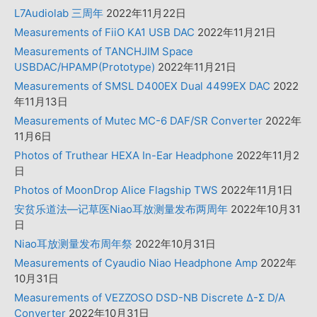
L7Audiolab 三周年
2022年11月22日
Measurements of FiiO KA1 USB DAC
2022年11月21日
Measurements of TANCHJIM Space
USBDAC/HPAMP(Prototype)
2022年11月21日
Measurements of SMSL D400EX Dual 4499EX DAC
2022
年11月13日
Measurements of Mutec MC-6 DAF/SR Converter
2022年
11月6日
Photos of Truthear HEXA In-Ear Headphone
2022年11月2
日
Photos of MoonDrop Alice Flagship TWS
2022年11月1日
安贫乐道法—记草医Niao耳放测量发布两周年
2022年10月31
日
Niao耳放测量发布周年祭
2022年10月31日
Measurements of Cyaudio Niao Headphone Amp
2022年
10月31日
Measurements of VEZZOSO DSD-NB Discrete Δ-Σ D/A
Converter
2022年10月31日