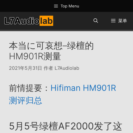
跳
Top Menu
至
内
菜单
容
本当に可哀想–绿檀的
HM901R测量
2021年5月31日
作者
L7Audiolab
前情提要：
Hifiman HM901R
测评归总
5月5号绿檀AF2000发了这