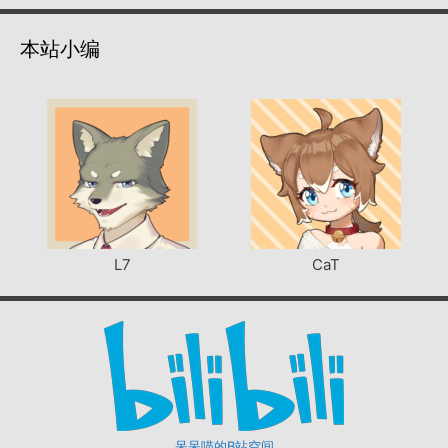
本站小编
L7
CaT
呆呆喵的B站空间