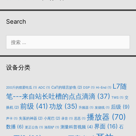
Search
搜
索：
设备分类
L7随
CaT的喵言妙鱼
(2)
200斤的猹爱吃瓜
(1)
ADC
(1)
DSP
(1)
Hi-End
(1)
笔---来自站长吐槽的点点滴滴
(37)
交
TWS
(1)
前级
(41)
功放
(35)
后级
(9)
换机
(2)
升频器
(1)
发烧线
(1)
播放器
(70)
失落的神器
(2)
小尾巴
(2)
声卡
(1)
录音
(1)
恶恶
(1)
界面
(16)
数播
(6)
石
测量科普视频
(4)
更正公告
(1)
洛阳铲
(1)