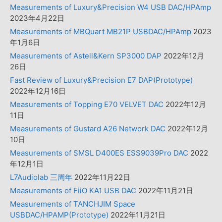
Measurements of Luxury&Precision W4 USB DAC/HPAmp
2023年4月22日
Measurements of MBQuart MB21P USBDAC/HPAmp
2023
年1月6日
Measurements of Astell&Kern SP3000 DAP
2022年12月
26日
Fast Review of Luxury&Precision E7 DAP(Prototype)
2022年12月16日
Measurements of Topping E70 VELVET DAC
2022年12月
11日
Measurements of Gustard A26 Network DAC
2022年12月
10日
Measurements of SMSL D400ES ESS9039Pro DAC
2022
年12月1日
L7Audiolab 三周年
2022年11月22日
Measurements of FiiO KA1 USB DAC
2022年11月21日
Measurements of TANCHJIM Space
USBDAC/HPAMP(Prototype)
2022年11月21日