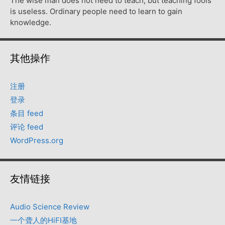
The wise man does not need to teach, but teaching fools
is useless. Ordinary people need to learn to gain
knowledge.
其他操作
注册
登录
条目 feed
评论 feed
WordPress.org
友情链接
Audio Science Review
一个聋人的HiFI基地