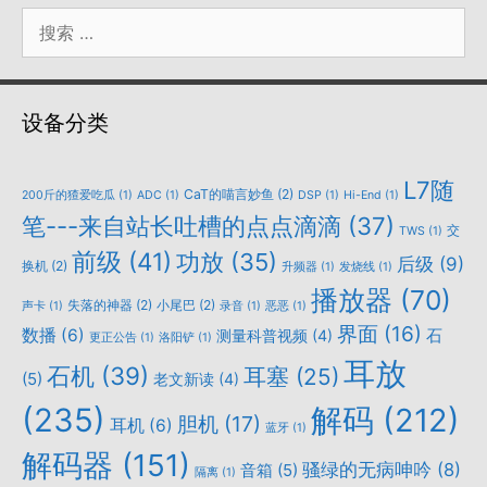
搜
索：
设备分类
L7随
CaT的喵言妙鱼
(2)
200斤的猹爱吃瓜
(1)
ADC
(1)
DSP
(1)
Hi-End
(1)
笔---来自站长吐槽的点点滴滴
(37)
交
TWS
(1)
前级
(41)
功放
(35)
后级
(9)
换机
(2)
升频器
(1)
发烧线
(1)
播放器
(70)
失落的神器
(2)
小尾巴
(2)
声卡
(1)
录音
(1)
恶恶
(1)
界面
(16)
数播
(6)
石
测量科普视频
(4)
更正公告
(1)
洛阳铲
(1)
耳放
石机
(39)
耳塞
(25)
(5)
老文新读
(4)
(235)
解码
(212)
胆机
(17)
耳机
(6)
蓝牙
(1)
解码器
(151)
骚绿的无病呻吟
(8)
音箱
(5)
隔离
(1)