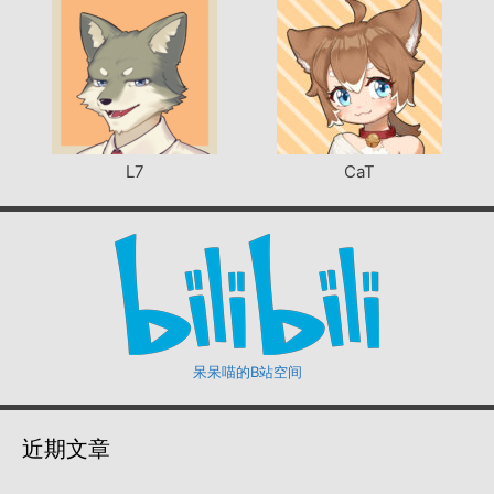
L7
CaT
呆呆喵的B站空间
近期文章