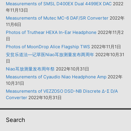
Measurements of SMSL D400EX Dual 4499EX DAC
2022
年11月13日
Measurements of Mutec MC-6 DAF/SR Converter
2022年
11月6日
Photos of Truthear HEXA In-Ear Headphone
2022年11月2
日
Photos of MoonDrop Alice Flagship TWS
2022年11月1日
安贫乐道法—记草医Niao耳放测量发布两周年
2022年10月31
日
Niao耳放测量发布周年祭
2022年10月31日
Measurements of Cyaudio Niao Headphone Amp
2022年
10月31日
Measurements of VEZZOSO DSD-NB Discrete Δ-Σ D/A
Converter
2022年10月31日
Search