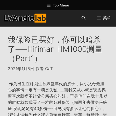
跳
Top Menu
至
内
菜单
容
我保险已买好，你可以暗杀
了—–Hifiman HM1000测量
（Part1）
2021年1月5日
作者
CaT
作为出生在计划生育鼎盛年代的孩子，从小父母最担
心的事情一定有一项是失独……而我又从小就是调皮捣
蛋喜欢惹祸不让父母亲省心的娃，于是他们在我十几岁
的时候就给我买了一堆的各种保险（前两年去做身份验
证 发现足足有40多份—-可见我有多么让他们担心）。
我这才理解为什么我之前玩自行车、玩车、玩摩托、玩