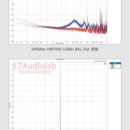
HifiMan HM1000 USBin BAL Out 底噪