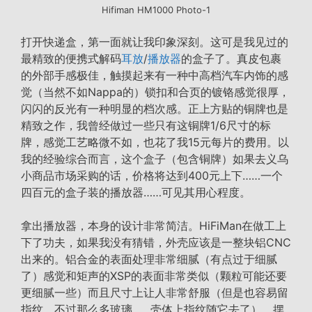
Hifiman HM1000 Photo-1
打开快递盒，第一面就让我印象深刻。这可是我见过的
最精致的便携式解码
耳放
/
播放器
的盒子了。真皮包裹
的外部手感极佳，触摸起来有一种中高档汽车内饰的感
觉（当然不如Nappa的）锁扣和合页的镀铬感觉很厚，
闪闪的反光有一种明显的档次感。正上方贴的铜牌也是
精致之作，我曾经做过一些只有这铜牌1/6尺寸的标
牌，感觉工艺略微不如，也花了我15元每片的费用。以
我的经验综合而言，这个盒子（包含铜牌）如果去义乌
小商品市场采购的话，价格将达到400元上下……一个
四百元的盒子装的播放器……可见其用心程度。
拿出播放器，本身的设计非常简洁。HiFiMan在做工上
下了功夫，如果我没有猜错，外壳应该是一整块铝CNC
出来的。铝合金的表面处理非常细腻（有点过于细腻
了）感觉和矩声的XSP的表面非常类似（颗粒可能还要
更细腻一些）而且尺寸上让人非常舒服（但是也容易留
指纹，不过那么多玻璃……壳体上指纹随它去了），摆