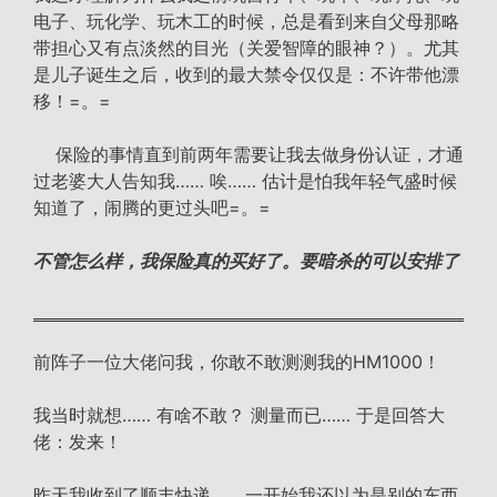
电子、玩化学、玩木工的时候，总是看到来自父母那略
带担心又有点淡然的目光（关爱智障的眼神？）。尤其
是儿子诞生之后，收到的最大禁令仅仅是：不许带他漂
移！=。=
保险的事情直到前两年需要让我去做身份认证，才通
过老婆大人告知我…… 唉…… 估计是怕我年轻气盛时候
知道了，闹腾的更过头吧=。=
不管怎么样，我保险真的买好了。要暗杀的可以安排了
前阵子一位大佬问我，你敢不敢测测我的HM1000！
我当时就想…… 有啥不敢？ 测量而已…… 于是回答大
佬：发来！
昨天我收到了顺丰快递…… 一开始我还以为是别的东西