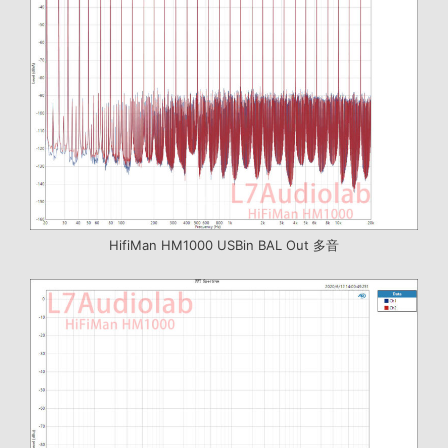
HifiMan HM1000 USBin BAL Out 多音