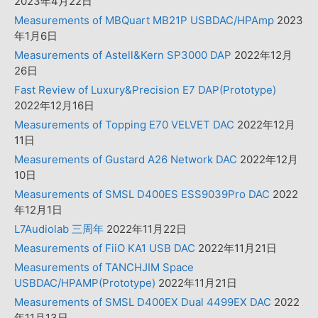
2023年4月22日
Measurements of MBQuart MB21P USBDAC/HPAmp
2023
年1月6日
Measurements of Astell&Kern SP3000 DAP
2022年12月
26日
Fast Review of Luxury&Precision E7 DAP(Prototype)
2022年12月16日
Measurements of Topping E70 VELVET DAC
2022年12月
11日
Measurements of Gustard A26 Network DAC
2022年12月
10日
Measurements of SMSL D400ES ESS9039Pro DAC
2022
年12月1日
L7Audiolab 三周年
2022年11月22日
Measurements of FiiO KA1 USB DAC
2022年11月21日
Measurements of TANCHJIM Space
USBDAC/HPAMP(Prototype)
2022年11月21日
Measurements of SMSL D400EX Dual 4499EX DAC
2022
年11月13日