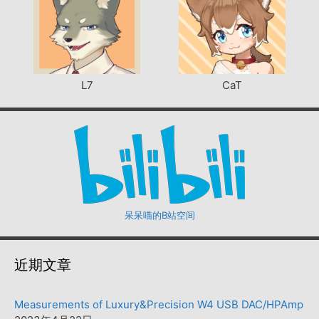
L7
CaT
呆呆喵的B站空间
近期文章
Measurements of Luxury&Precision W4 USB DAC/HPAmp