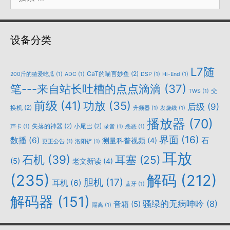
索：
设备分类
L7随
CaT的喵言妙鱼
(2)
200斤的猹爱吃瓜
(1)
ADC
(1)
DSP
(1)
Hi-End
(1)
笔---来自站长吐槽的点点滴滴
(37)
交
TWS
(1)
前级
(41)
功放
(35)
后级
(9)
换机
(2)
升频器
(1)
发烧线
(1)
播放器
(70)
失落的神器
(2)
小尾巴
(2)
声卡
(1)
录音
(1)
恶恶
(1)
界面
(16)
数播
(6)
石
测量科普视频
(4)
更正公告
(1)
洛阳铲
(1)
耳放
石机
(39)
耳塞
(25)
(5)
老文新读
(4)
(235)
解码
(212)
胆机
(17)
耳机
(6)
蓝牙
(1)
解码器
(151)
骚绿的无病呻吟
(8)
音箱
(5)
隔离
(1)