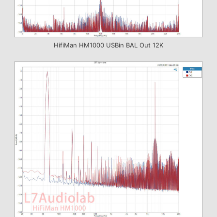
HifiMan HM1000 USBin BAL Out 12K