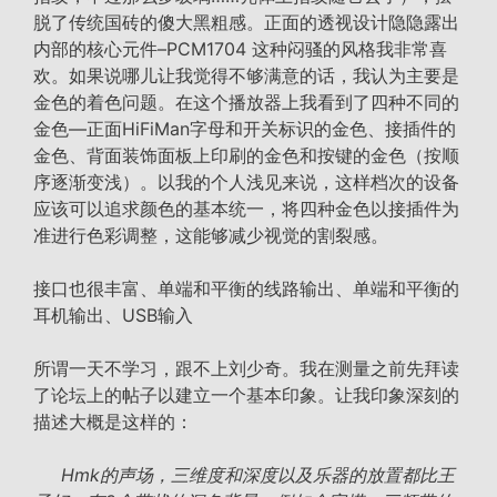
脱了传统国砖的傻大黑粗感。正面的透视设计隐隐露出
内部的核心元件–PCM1704 这种闷骚的风格我非常喜
欢。如果说哪儿让我觉得不够满意的话，我认为主要是
金色的着色问题。在这个播放器上我看到了四种不同的
金色—正面HiFiMan字母和开关标识的金色、接插件的
金色、背面装饰面板上印刷的金色和按键的金色（按顺
序逐渐变浅）。以我的个人浅见来说，这样档次的设备
应该可以追求颜色的基本统一，将四种金色以接插件为
准进行色彩调整，这能够减少视觉的割裂感。
接口也很丰富、单端和平衡的线路输出、单端和平衡的
耳机输出、USB输入
所谓一天不学习，跟不上刘少奇。我在测量之前先拜读
了论坛上的帖子以建立一个基本印象。让我印象深刻的
描述大概是这样的：
Hmk的声场，三维度和深度以及乐器的放置都比王