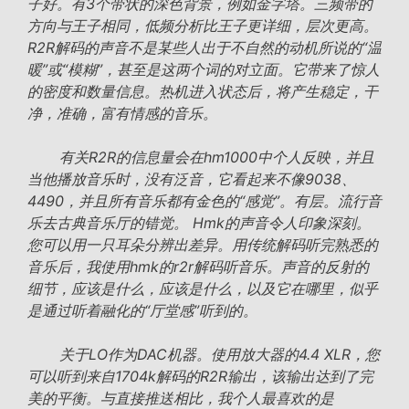
子好。有3个带状的深色背景，例如金字塔。三频带的
方向与王子相同，低频分析比王子更详细，层次更高。
R2R解码的声音不是某些人出于不自然的动机所说的“温
暖”或“模糊”，甚至是这两个词的对立面。它带来了惊人
的密度和数量信息。热机进入状态后，将产生稳定，干
净，准确，富有情感的音乐。
有关R2R的信息量会在hm1000中个人反映，并且
当他播放音乐时，没有泛音，它看起来不像9038、
4490，并且所有音乐都有金色的“感觉”。有层。流行音
乐去古典音乐厅的错觉。 Hmk的声音令人印象深刻。
您可以用一只耳朵分辨出差异。用传统解码听完熟悉的
音乐后，我使用hmk的r2r解码听音乐。声音的反射的
细节，应该是什么，应该是什么，以及它在哪里，似乎
是通过听着融化的“厅堂感”听到的。
关于LO作为DAC机器。使用放大器的4.4 XLR，您
可以听到来自1704k解码的R2R输出，该输出达到了完
美的平衡。与直接推送相比，我个人最喜欢的是